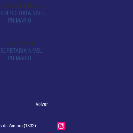
ría Soledad Bucella
CEDIRECTORA NIVEL
PRIMARIO
Lilian Zacarías
ECRETARIA NIVEL
PRIMARIO
Volver
as de Zamora (1832)