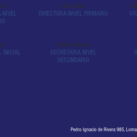
rina
Laura Guic
Ma
 NIVEL
DIRECTORA NIVEL PRIMARIO
VI
IO
nas
Noelia Cabella
 INICIAL
SECRETARIA NIVEL
S
SECUNDARIO
Pedro Ignacio de Rivera 985, Lom